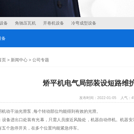
设备
角驰压瓦机
开卷机设备
冷弯成型设备
设备
首页
>
新闻中心
>
公司专题
矫平机电气局部装设短路维
发布时间：2022-01-05
人气：
4
用机动干油光滑泵 ,每个转动部位均能得到有效的光滑。
：设备进出口处装有光幕，只需人员接近风险处，机器自动停机。机器安
有五个急停开关，在多个位置均能紧急停车。