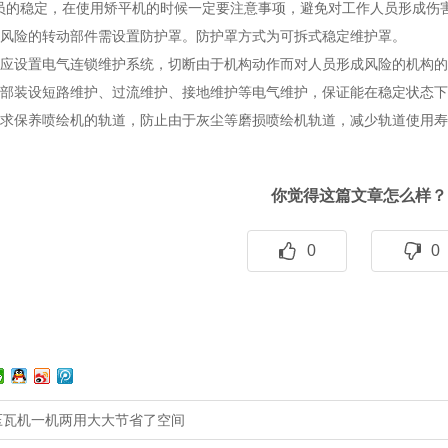
员的稳定，在使用矫平机的时候一定要注意事项，避免对工作人员形成伤
人风险的转动部件需设置防护罩。防护罩方式为可拆式稳定维护罩。
区应设置电气连锁维护系统，切断由于机构动作而对人员形成风险的机构
局部装设短路维护、过流维护、接地维护等电气维护，保证能在稳定状态
要求保养喷绘机的轨道，防止由于灰尘等磨损喷绘机轨道，减少轨道使用
你觉得这篇文章怎么样？
0
0
压瓦机一机两用大大节省了空间