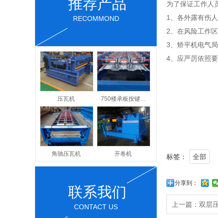
推荐产品
为了保证工作人
1、各外露有伤
RECOMMOND
2、在风险工作
3、矫平机电气
4、应严厉依照
压瓦机
750楼承板按键…
角驰压瓦机
开卷机
标签：
全部
分享到：
联系我们
上一篇：
双层
CONTACT US